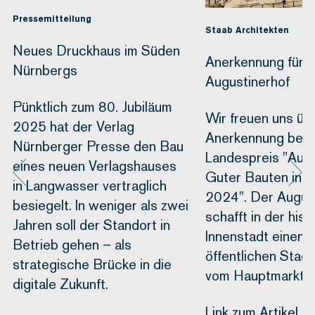
Pressemitteilung
Staab Architekten
Neues Druckhaus im Süden
Anerkennung für 
Nürnbergs
Augustinerhof
Pünktlich zum 80. Jubiläum
Wir freuen uns üb
2025 hat der Verlag
Anerkennung bei
Nürnberger Presse den Bau
Landespreis "Aus
eines neuen Verlagshauses
Guter Bauten in F
in Langwasser vertraglich
2024". Der Augus
besiegelt. In weniger als zwei
schafft in der his
Jahren soll der Standort in
Innenstadt einen 
Betrieb gehen – als
öffentlichen Stadt
strategische Brücke in die
vom Hauptmarkt 
digitale Zukunft.
Link zum Artikel