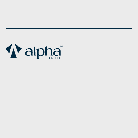
Impressum
Datenschutzerklärung
Kressengartenstraße 2
90402 Nürnberg
T +49 911 93 97 07 – 0
F +49 911 93 97 07 – 77
info@alpha-gruppe.com