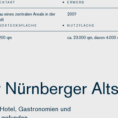
EKTART
ERWERB
u eines zentralen Areals in der
2007
adt
NDSTÜCKSFLÄCHE
NUTZFLÄCHE
.200 qm
ca. 23.000 qm, davon 4.000
 Nürnberger Alts
Hotel, Gastronomien und
 gefunden.