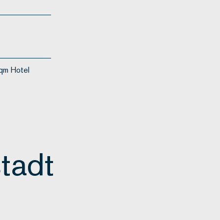
 qm Hotel
tadt