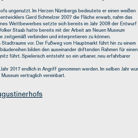
rhofs ungenutzt. Im Herzen Nürnbergs bedeutete er einen weißen
nentwicklers Gerd Schmelzer 2007 die Fläche erwarb, nahm das
eines Wettbewerbes setzte sich bereits im Jahr 2008 der Entwurf
 Volker Staab hatte bereits mit der Arbeit am Neuen Museum
e zeitgemäß verbinden und interpretieren zu können.
 Stadtraums vor. Der Fußweg vom Hauptmarkt führt hin zu einem
Gebäudereihen bilden den auseinander driftenden Rahmen für einen
tz führt. Spielerisch entsteht so ein urbaner, neu erfahrbarer
Jahr 2017 endlich in Angriff genommen werden. Im selben Jahr wu
 Museum vertraglich vereinbart.
gustinerhofs