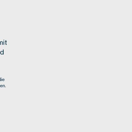
mit
rd
die
en.